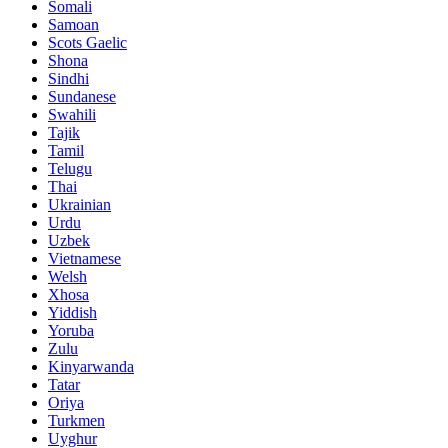
Somali
Samoan
Scots Gaelic
Shona
Sindhi
Sundanese
Swahili
Tajik
Tamil
Telugu
Thai
Ukrainian
Urdu
Uzbek
Vietnamese
Welsh
Xhosa
Yiddish
Yoruba
Zulu
Kinyarwanda
Tatar
Oriya
Turkmen
Uyghur