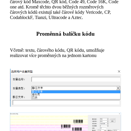
čárový kód Maxcode, QR kód, Code 49, Code 16K, Code
one atd. Kromě těchto dvou běžných rozměrových
čárových kódů existují také čárové kódy Vericode, CP,
CodablockF, Tianzi, UItracode a Aztec.
Proměnná balíčku kódu
Včetně: textu, čárového kódu, QR kódu, umožňuje
realizovat více proměnných na jednom kartonu