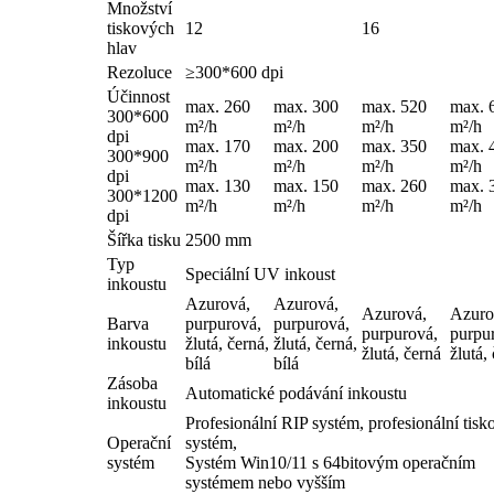
Množství
tiskových
12
16
hlav
Rezoluce
≥300*600 dpi
Účinnost
max. 260
max. 300
max. 520
max. 
300*600
m²/h
m²/h
m²/h
m²/h
dpi
max. 170
max. 200
max. 350
max. 
300*900
m²/h
m²/h
m²/h
m²/h
dpi
max. 130
max. 150
max. 260
max. 
300*1200
m²/h
m²/h
m²/h
m²/h
dpi
Šířka tisku
2500 mm
Typ
Speciální UV inkoust
inkoustu
Azurová,
Azurová,
Azurová,
Azuro
Barva
purpurová,
purpurová,
purpurová,
purpu
inkoustu
žlutá, černá,
žlutá, černá,
žlutá, černá
žlutá,
bílá
bílá
Zásoba
Automatické podávání inkoustu
inkoustu
Profesionální RIP systém, profesionální tisk
Operační
systém,
systém
Systém Win10/11 s 64bitovým operačním
systémem nebo vyšším