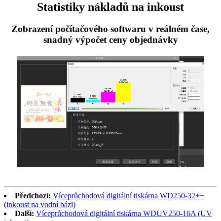
Statistiky nákladů na inkoust
Zobrazení počítačového softwaru v reálném čase,
snadný výpočet ceny objednávky
Předchozí:
Víceprůchodová digitální tiskárna WD250-32++
(inkoust na vodní bázi)
Další:
Víceprůchodová digitální tiskárna WDUV250-16A (UV