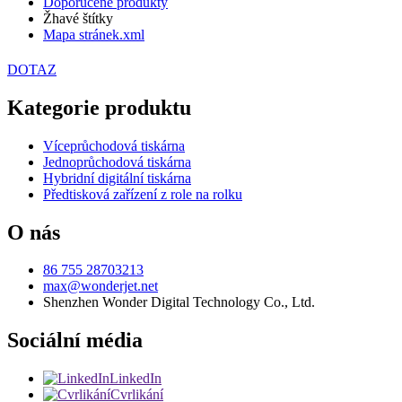
Doporučené produkty
Žhavé štítky
Mapa stránek.xml
DOTAZ
Kategorie produktu
Víceprůchodová tiskárna
Jednoprůchodová tiskárna
Hybridní digitální tiskárna
Předtisková zařízení z role na rolku
O nás
86 755 28703213
max@wonderjet.net
Shenzhen Wonder Digital Technology Co., Ltd.
Sociální média
LinkedIn
Cvrlikání