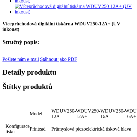
Víceprůchodová digitální tiskárna WDUV250-12A+ (UV
inkoust)
Stručný popis:
Pošlete nám e-mail
Stáhnout jako PDF
Detaily produktu
Štítky produktů
WDUV250-
WDUV250-
WDUV250-
WDUV
Model
12A
12A+
16A
16A+
Konfigurace
Printead
Průmyslová piezoelektrická tisková hlava
tisku