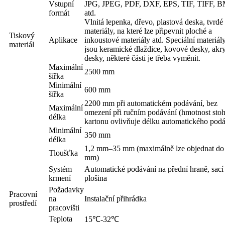
Vstupní
JPG, JPEG, PDF, DXF, EPS, TIF, TIFF, B
formát
atd.
Vlnitá lepenka, dřevo, plastová deska, tvrdé
materiály, na které lze připevnit ploché a
Tiskový
Aplikace
inkoustové materiály atd. Speciální materiály
materiál
jsou keramické dlaždice, kovové desky, akr
desky, některé části je třeba vyměnit.
Maximální
2500 mm
šířka
Minimální
600 mm
šířka
2200 mm při automatickém podávání, bez
Maximální
omezení při ručním podávání (hmotnost sto
délka
kartonu ovlivňuje délku automatického podá
Minimální
350 mm
délka
1,2 mm–35 mm (maximálně lze objednat do
Tloušťka
mm)
Systém
Automatické podávání na přední hraně, sací
krmení
plošina
Požadavky
Pracovní
na
Instalační přihrádka
prostředí
pracovišti
Teplota
15℃-32℃