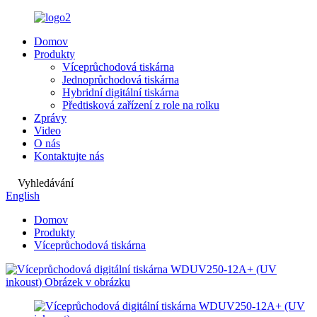
Domov
Produkty
Víceprůchodová tiskárna
Jednoprůchodová tiskárna
Hybridní digitální tiskárna
Předtisková zařízení z role na rolku
Zprávy
Video
O nás
Kontaktujte nás
Vyhledávání
English
Domov
Produkty
Víceprůchodová tiskárna