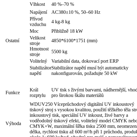
Vlhkost
40 %–70 %
Napájení
AC380±10 %, 50–60 Hz
Přívod
4 kg-8 kg
vzduchu
Moc
Přibližně 18 kW
Velikost
Ostatní
4850*6100*1751 (mm)
stroje
Hmotnost
5500 kg
stroje
Volitelný
Variabilní data, dokovací port ERP
Stabilizátor
Stabilizátor napětí musí být automaticky
napětí
nakonfigurován, požadujte 50 kW
Král
UV tisk s živými barvami, nádhernější, vho
Funkce
rozptylu
pro širokou škálu materiálů
WDUV250 Víceprůchodový digitální UV inkoustový
tiskový stroj s vysokou kvalitou, použití těžkého těla str
inkoustový tisk, speciální UV inkoust, živé barvy a
voděodolný tiskový efekt, volitelný model CMYK neb
Výhoda
CMYK+W, maximální šířka tisku 2500 mm, neomezen
délka, rychlost tisku až 600 m²/h při 1 průchodu, produk