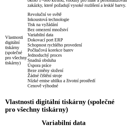
okolo 1~600 ks/hod, vhodný pro malé a personalizova
zakázky, které požadují vysoké rozlišení a lesklé barvy.
Revoluční ve světě
Inkoustová technologie
Tisk na vyžádání
Bez omezení množství
Variabilní data
Vlastnosti
Dokovací port ERP
digitální
Schopnost rychlého provedení
tiskárny
Počítačová korekce barev
(společné
Jednoduchý proces
pro všechny
Snadná obsluha
tiskárny)
Úspora práce
Beze změny složení
Žádné čištění stroje
Nízké emise uhlíku a životní prostředí
Cenově výhodné
Vlastnosti digitální tiskárny (společné
pro všechny tiskárny)
Variabilní data