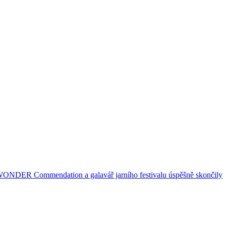
ce WONDER Commendation a galavář jarního festivalu úspěšně skončily