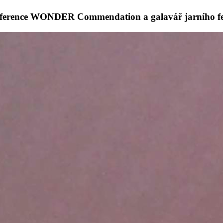
konference WONDER Commendation a galavář jarního fes