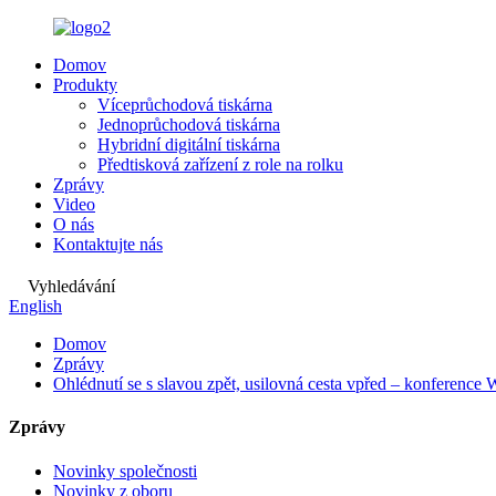
Domov
Produkty
Víceprůchodová tiskárna
Jednoprůchodová tiskárna
Hybridní digitální tiskárna
Předtisková zařízení z role na rolku
Zprávy
Video
O nás
Kontaktujte nás
Vyhledávání
English
Domov
Zprávy
Ohlédnutí se s slavou zpět, usilovná cesta vpřed – konferen
Zprávy
Novinky společnosti
Novinky z oboru